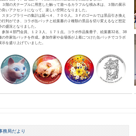
３階の犬テーブルに用意した触って遊べるカラフルな積み木は、３階の展示
の良いアクセントになって、楽しい空間となりました。
スタンプラリーの集計は延べ４、７００人。３Ｆのゴールでは景品引き換え
の行列ができ、コラボ缶バッチと絵葉書の２種類の景品を切り変えるなど想定
外の盛況となりました。
参加４部門会員、１２３人、１７１点。コラボ作品集冊子、絵葉書32名、38
種の作家缶バッチを作成。参加作家や会場係が上着につけた缶バッチでコラボ
展示を盛り上げていました。
事務局だより