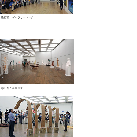
▲絵画部：ギャラリートーク
▲彫刻部：会場風景