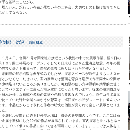
挙手を基準にしながら。
煙たい人、煩わしい存在が居ない今の二科会、大切なものも抜け落ちてきた
気がしてならない。
彫刻部 総評
前田耕成
９月４日、台風21号が関東地方接近という状況の中での展示作業、翌５日の
第１０３回二科展のオープン、そして６日未明に起きた北海道地震。今年の夏
の異常な暑さも相まって、自然の驚異に振り回された開催となりました。
彫刻部の展示点数は例年並みでしたが、展示スペースが昨年よりも１３０㎡
ほど少なくなったせいで、室内展示では壁面を背負う場所で作品同士の空間が
多少物足りないところがありましたが、可動壁の使い方や照明を効果的に使う
ことでバラエティーに富んだ展示空間になったと思います。従来の彫刻概念か
ら離れた様々な様式や多種の素材や色彩も要因なのでしょう。昨年コラボ展示
で使っていた野外会場へ向かう休憩室は、巡回展の小品がスマートに並んでい
ます。小品だからこそ表れる作者の明快な個性が見られて楽しい展示となりま
した。
高層ビルが間近に迫る野外展示場は、都会の異空間のようです。ここには石
や金属を素材にした20点の作品が展示されています。室内展示と比べるとゆっ
たりしていて個々の作品に集中できる環境になっています。ここでは人体をモ