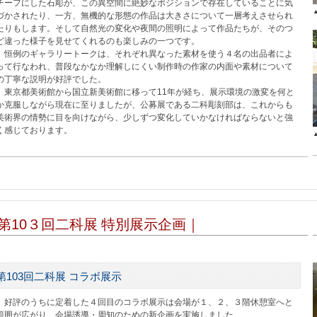
チーフにした石彫が、この異空間に絶妙なポジションで存在していることに気
づかされたり、一方、無機的な形態の作品は大きさについて一層考えさせられ
たりもします。そして自然光の変化や夜間の照明によって作品たちが、そのつ
ど違った様子を見せてくれるのも楽しみの一つです。
恒例のギャラリートークは、それぞれ異なった素材を使う４名の出品者によ
って行なわれ、普段なかなか理解しにくい制作時の作家の内面や素材について
の丁寧な説明が好評でした。
東京都美術館から国立新美術館に移って11年が経ち、展示環境の激変を何と
か克服しながら現在に至りましたが、公募展である二科彫刻部は、これからも
美術界の情勢に目を向けながら、少しずつ変化していかなければならないと強
く感じております。
第10３回二科展
特別展示企画｜
第103回二科展 コラボ展示
好評のうちに定着した４回目のコラボ展示は会場が１、２、３階休憩室へと
範囲が広がり、会場誘導・周知のための新企画を実施しました。