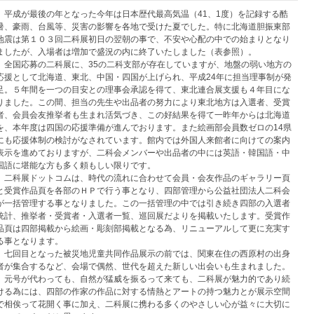
平成が最後の年となった今年は日本歴代最高気温（41、1度）を記録する酷
暑、豪雨、台風等、災害の影響を各地で受けた夏でした。特に北海道胆振東部
地震は第１０３回二科展初日の翌朝の事で、不安や心配の中での始まりとなり
ましたが、入場者は増加で盛況の内に終了いたしました（表参照）。
全国応募の二科展に、35の二科支部が存在していますが、地盤の弱い地方の
応援として北海道、東北、中国・四国が上げられ、平成24年に担当理事制が発
足。５年間を一つの目安との理事会承認を得て、東北連合展支援も４年目にな
りました。この間、担当の先生や出品者の努力により東北地方は入選者、受賞
者、会員会友推挙者も生まれ活気づき、この好結果を得て一昨年からは北海道
を、本年度は四国の応援準備が進んでおります。また絵画部会員数ゼロの14県
にも応援体制の検討がなされています。館内では外国人来館者に向けての案内
表示を進めておりますが、二科会メンバーや出品者の中には英語・韓国語・中
国語に堪能な方も多く頼もしい限りです。
二科展ドットコムは、時代の流れに合わせて会員・会友作品のギャラリー頁
と受賞作品頁を各部のＨＰで行う事となり、四部管理から公益社団法人二科会
が一括管理する事となりました。この一括管理の中では引き続き四部の入選者
統計、推挙者・受賞者・入選者一覧、巡回展だよりを掲載いたします。受賞作
品頁は四部掲載から絵画・彫刻部掲載となる為、リニューアルして更に充実す
る事となります。
七回目となった被災地児童共同作品展示の前では、関東在住の西原村の出身
者が集合するなど、会場で偶然、世代を超えた新しい出会いも生まれました。
元号が代わっても、自然が猛威を振るって来ても、二科展が魅力的であり続
ける為には、四部の作家の作品に対する情熱とアートの持つ魅力とが展示空間
で相俟って花開く事に加え、二科展に携わる多くのやさしい心が益々に大切に