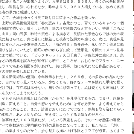
裡に終えることが出来たようだ。入場者は９６、５５９人。多くの公募団体が
厳しい運営を強いられるなか、昨年より５、０５９人増えている。改めて各担
当者の尽力に感謝したい。
さて、会場をゆっくり見て廻り目に留まった作品を幾つか。
上野の森美術館奨励賞「春の恵みⅠ」吉元かつこ。育てているキャベツ一個
を俯瞰で描いた。瑞々しい色彩、華の形や陰影の捉え方もいい。特選「ころぶ
し山Ⅱ」岡山芳彦、独特の混色による描き方、見慣れた景色ならではの光の表
現に魅せられた。共に暮しに根差した視点で説得力を感じる。次に、表現を見
事に変化された会友推拳の二人。「海の詩Ⅱ」筒井通子、永い間ごく普通に船
溜りを描いていたが、船底の赤のゆらぎに絞って造形化、今回のイメージ世界
にまで拡げている。「ビックキャット」久田千恵子、伊藤若冲に感化され、鳥
などの再構成を試みたが如何にも若冲、ところが、おおらかでフラット、ユー
モラスでもある画面を創りあげた。共に見事。他にも気になる作品があるが、
次の展開を楽しみにしている。
国立新美術館の壁面に今年展示された１、２６５点、その多数の作品のなか
で、自作がどう見えているか。少なくとも、好きなテーマを慣れた手法で描く
だけでは、存在感は示せない。無やみに頑張っても、絵は硬くなり画面はリズ
ムを欠いてしまうのだろう。
そもそも絵画表現とは心の象（かたち）を具現化するもの、つまり、想像を
創造に変えること。自分の想いを伝えるためには何が必要か、よく考えてから
描きはじめること。また、計画どおりにだけではなく、偶然も取り込むぐらい
の柔軟さ、あと大切なのは、突き抜けようとする勇気なのだろう。
無事終えた１０３回展だが、いろいろ課題もある。その一つが懸案の審査。
すべて多数決では平均的な作品の展覧会になってしまう。私たちは、「創り
手」の集まりなのだから、妙な魅力も掬い上げる眼と手立てが必要。あくまで