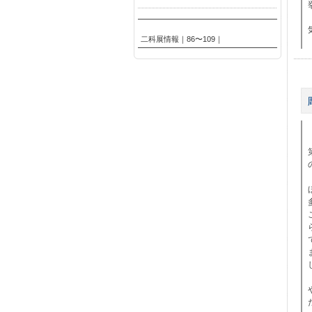
二科展情報｜86〜109｜