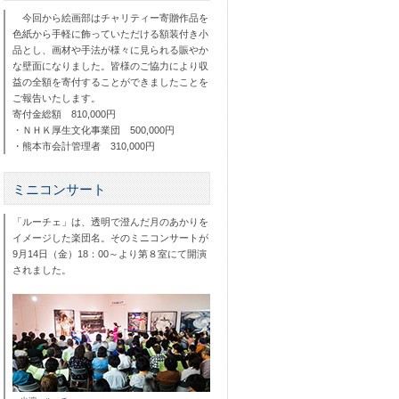
今回から絵画部はチャリティー寄贈作品を
色紙から手軽に飾っていただける額装付き小
品とし、画材や手法が様々に見られる賑やか
な壁面になりました。皆様のご協力により収
益の全額を寄付することができましたことを
ご報告いたします。
寄付金総額
810,000円
・ＮＨＫ厚生文化事業団
500,000円
・熊本市会計管理者
310,000円
ミニコンサート
「ルーチェ」は、透明で澄んだ月のあかりを
イメージした楽団名。
その
ミニコンサートが
9月14日（金）18：00～より第８室にて開演
されました。