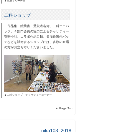
▲出演：ルーチェ
二科ショップ
作品集、絵葉書、受賞者名簿、二科エコバ
ック、４部門会員の協力によるチャリティー
寄贈小品、コラボ作品目録、参加作家缶バッ
チなどを販売するショップには、多数の来場
の方がお立ち寄りくださいました。
▲二科ショップ：チャリティーコーナー
▲ Page Top
nika103_2018