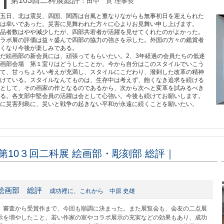
第103回二科展総評
：
田中 良 理事長
五日、北は震災、四国、関西は台風と重なりながらも無事初日を迎えられた
は幸いであった。災害に見舞われた方々に心よりお見舞い申し上げます。
品者数はやや減少したが、四部共若者が活躍を見せてくれたのがよかった。
ラボ展の評価は益々盛んで四部の協力の強さを示した。外国の方々の鑑賞者
くなり今後が楽しみである。
だ絵画部の新会員には、頑張ってもらいたい。2、3年経過の会員たちの低迷
画部会場 第１室りはどうしたことか。今から自分はこのスタイルでいこう
て、甘っちょろい考えが充満し、スタイルにこだわり、潑剌した改革の精神
けている。スタイルなんてものは、生存中は考えず、飽くなき追求を続ける
として、その画家の作となるのであるから、次から次へと変革を試みるべき
る。各支部中堅会員の活躍は会として心強い。今後も続けてお願いします。
に災害列島に、災いと戦争の起きない平和が永遠に続くことを願いたい。
第10３回二科展 絵画部・彫刻部 総評
｜
絵画部 総評
成功裡に、これから 中原 史雄
審査から受賞作まで、今回も順調に決まった。また展覧会も、会友の二点展
示を増やしたこと、若い作家の室やコラボ展示の充実などの効果もあり、成功