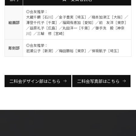
◎会友推挙：
大蔵千鶴［石川］／金子豊実［埼玉］／楠本加津江［大阪］／
絵画部
澤登千代子［千葉］／福岡侑恵加［愛知］／前 友洋［東京］
／益原礼子［広島］／丸田洋一［千葉］／御手洗 毅［神奈
川］／三輪 修［宮崎］
◎会友推挙：
彫刻部
岩瀬公子［新潟］／梅田勝裕［東京］／保坂航子［埼玉］
二科会デザイン部はこちら
二科会写真部はこちら