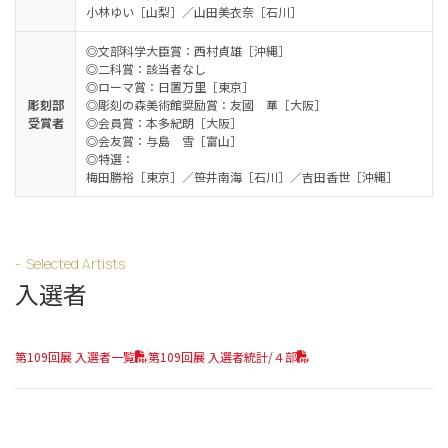
小林ゆい［山梨］／山田美衣奈［石川］
◎文部科学大臣賞：西村貞雄［沖縄］
◎二科賞：該当者なし
◎ローマ賞：日置万里［東京］
彫刻部
◎彫刻の森美術館奨励賞：友國 華［大阪］
受賞者
◎会員賞：本多紀朗［大阪］
◎会友賞：与島 雪［富山］
◎特選：
梅田勝裕［東京］／笹井南海［石川］／吉田香世［沖縄］
Selected Artists
入選者
第109回展 入選者一覧
第109回展 入選者統計/４部