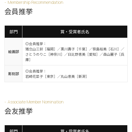
Membership Recommendation
会員推挙
部門
賞・受賞者氏名
◎会員推挙：
猪立山三鈴［福岡］／黒川壽子［千葉］／笹島裕美［石川］／
絵画部
さとうのりこ［神奈川］／日比野恵美［愛知］／森山麗子［兵
庫］
◎会員推挙：
彫刻部
岩崎花菜子［東京］／丸山恵美［新潟］
Associate Member Nomination
会友推挙
部門
賞・受賞者氏名