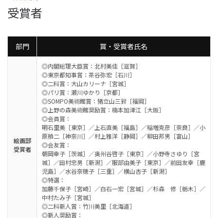
受賞者
部門
賞・受賞者氏名
◎内閣総理大臣賞：北村美佳［滋賀］
◎東京都知事賞：茶谷弥宏［石川］
◎二科賞：大山カリーナ［宮城］
◎パリ賞：瀬川ゆかり［京都］
◎SOMPO美術館賞：猪立山三鈴［福岡］
◎上野の森美術館奨励賞：楠本加津江［大阪］
◎会員賞：
明石里美［東京］／上石直美［福島］／稲増克彦［奈良］／小
原禎二［神奈川］／村上雅洋［静岡］／柳田邦男［富山］
絵画部
◎会友賞：
受賞者
朝岡幸子［茨城］／奥州谷啓子［東京］／小野寺さゆり［宮
城］／田村忠男［新潟］／服部由美子［東京］／前田友幸［鹿
児島］／水谷奈穂子［三重］／横山杏子［新潟］
◎特選：
加藤千保子［宮崎］／白石一宏［宮城］／杉森 修［栃木］／
中村たみ子［宮城］
◎二科新人賞：竹川美里［北海道］
◎新人奨励賞：