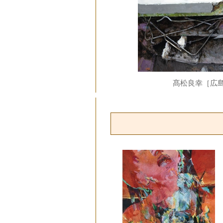
髙松良幸［広