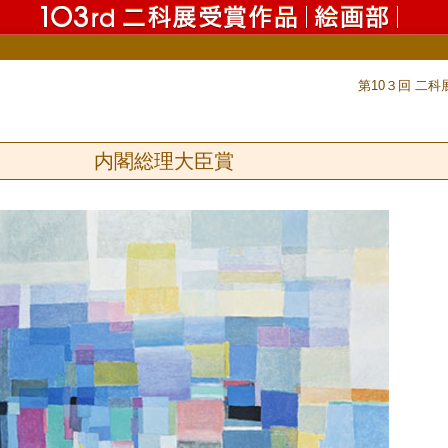
第10３回 
内閣総理大臣賞