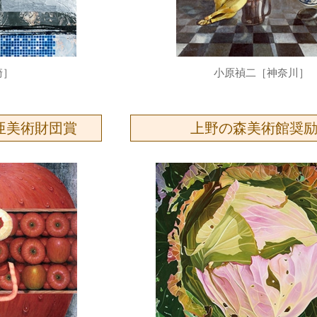
崎］
小原禎二［神奈川］
亜美術財団賞
上野の森美術館奨