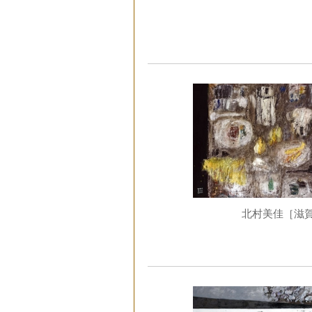
北村美佳［滋