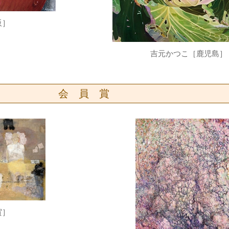
阪］
吉元かつこ［鹿児島］
会 員 賞
賀］