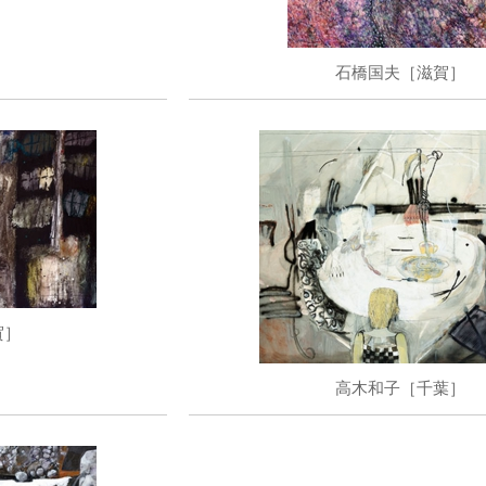
石橋国夫［滋賀］
賀］
高木和子［千葉］