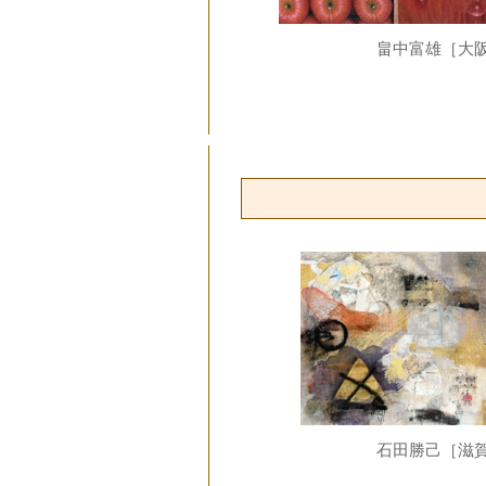
畠中富雄［大
石田勝己［滋