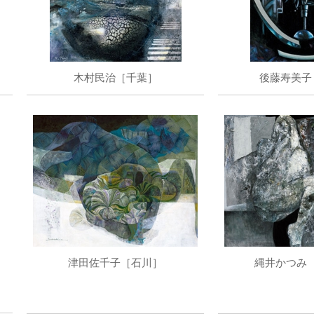
木村民治［千葉］
後藤寿美子
津田佐千子［石川］
縄井かつみ