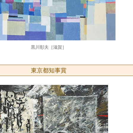
黒川彰夫［滋賀］
東京都知事賞