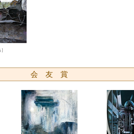
島］
会 友 賞