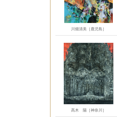
川畑清美［鹿児島］
髙木 陽［神奈川］