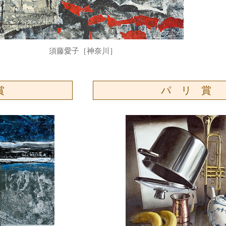
須藤愛子［神奈川］
賞
パ リ 賞