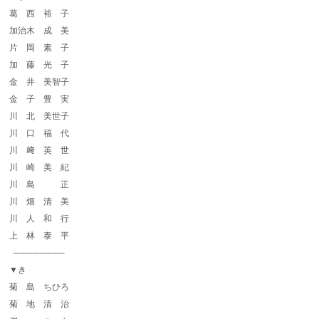
葛 西 裕 子
加治木 成 美
片 岡 素 子
加 藤 光 子
金 井 美智子
金 子 豊 実
川 北 美世子
川 口 福 代
川 﨑 英 世
川 崎 美 紀
川 島 正
川 畑 清 美
川 人 和 行
上 林 泰 平
────────
▼き
菊 島 ちひろ
菊 地 清 治