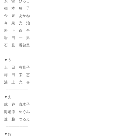
糸 曽 ひろこ
稲 本 玲 子
今 泉 あかね
今 泉 光 治
岩 下 百 合
岩 田 一 男
石 見 香賀里
────────
▼う
上 田 有見子
梅 田 栄 恵
浦 上 光 喜
────────
▼え
戎 谷 真木子
海老原 めぐみ
遠 藤 つるえ
────────
▼お