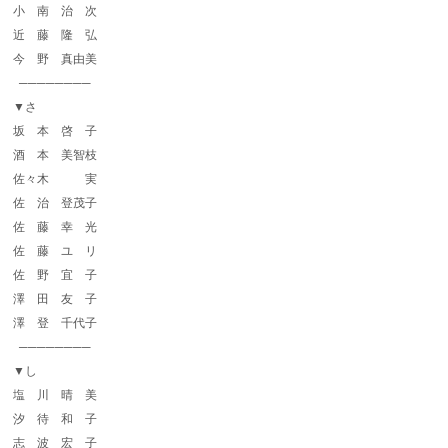
小 南 治 次
近 藤 隆 弘
今 野 真由美
────────
▼さ
坂 本 啓 子
酒 本 美智枝
佐々木 実
佐 治 登茂子
佐 藤 幸 光
佐 藤 ユ リ
佐 野 宜 子
澤 田 友 子
澤 登 千代子
────────
▼し
塩 川 晴 美
汐 待 和 子
志 波 宏 子