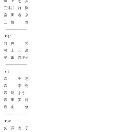
道 上 恵 美
三津川 好 則
宮 田 春 奈
三 輪 修
────────
▼む
向 井 博
村 上 元 彦
牟 田 志津子
────────
▼も
森 千 惠
森 泰 秀
森 尾 ようこ
森 田 実 穂
森 山 修
────────
▼や
矢 澤 恵 子