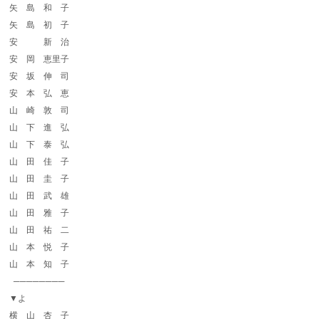
矢 島 和 子
矢 島 初 子
安 新 治
安 岡 恵里子
安 坂 伸 司
安 本 弘 恵
山 崎 敦 司
山 下 進 弘
山 下 泰 弘
山 田 佳 子
山 田 圭 子
山 田 武 雄
山 田 雅 子
山 田 祐 二
山 本 悦 子
山 本 知 子
────────
▼よ
横 山 杏 子