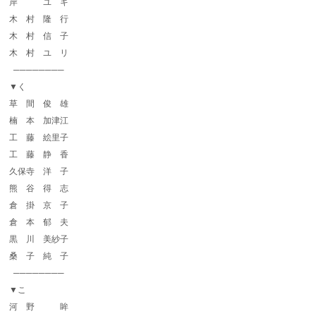
岸 ユ キ
木 村 隆 行
木 村 信 子
木 村 ユ リ
────────
▼く
草 間 俊 雄
楠 本 加津江
工 藤 絵里子
工 藤 静 香
久保寺 洋 子
熊 谷 得 志
倉 掛 京 子
倉 本 郁 夫
黒 川 美紗子
桑 子 純 子
────────
▼こ
河 野 眸