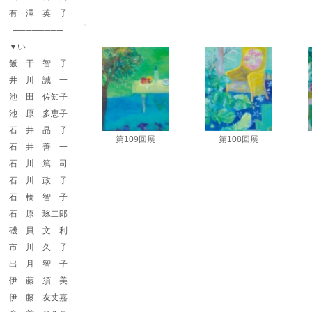
有 澤 英 子
────────
▼い
飯 干 智 子
井 川 誠 一
池 田 佐知子
池 原 多恵子
石 井 晶 子
第109回展
第108回展
第109回展 会友
第108回展 会友
石 井 善 一
「風景 Ⅰ」F100
「残された香り
(4)」F100
石 川 篤 司
石 川 政 子
石 橋 智 子
石 原 琢二郎
磯 貝 文 利
市 川 久 子
出 月 智 子
伊 藤 須 美
伊 藤 友丈嘉