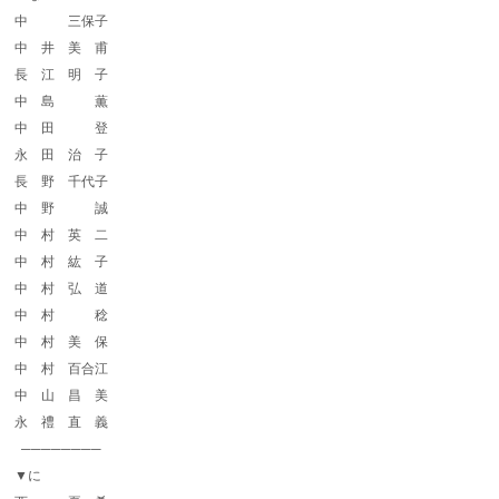
中 三保子
中 井 美 甫
長 江 明 子
中 島 薫
中 田 登
永 田 治 子
長 野 千代子
中 野 誠
中 村 英 二
中 村 紘 子
中 村 弘 道
中 村 稔
中 村 美 保
中 村 百合江
中 山 昌 美
永 禮 直 義
────────
▼に