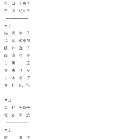
久 田 千恵子
平 澤 紀久子
────────
▼ふ
福 岡 幸 子
福 岡 侑恵加
藤 井 直 子
藤 原 弘 美
古 川 正
古 川 り か
古 木 雪 江
古 野 紀 征
────────
▼ほ
星 野 千鶴子
堀 谷 莉 恵
────────
▼ま
前 友 洋