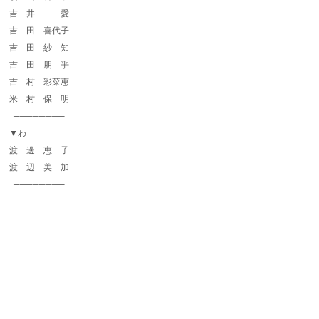
吉 井 愛
吉 田 喜代子
吉 田 紗 知
吉 田 朋 乎
吉 村 彩菜恵
米 村 保 明
────────
▼わ
渡 邊 恵 子
渡 辺 美 加
────────