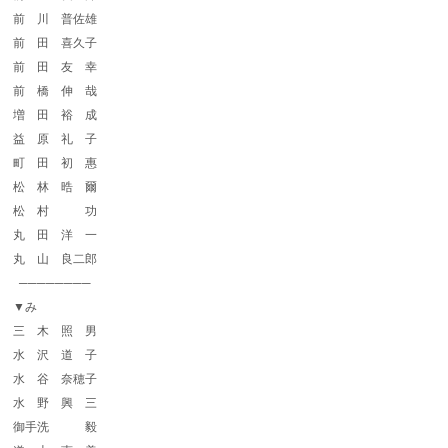
前 川 普佐雄
前 田 喜久子
前 田 友 幸
前 橋 伸 哉
増 田 裕 成
益 原 礼 子
町 田 初 惠
松 林 晧 爾
松 村 功
丸 田 洋 一
丸 山 良二郎
────────
▼み
三 木 照 男
水 沢 道 子
水 谷 奈穂子
水 野 興 三
御手洗 毅