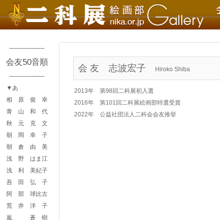
────────
会友50音順
会 友
志波宏子
Hiroko Shiba
────────
▼あ
2013年 第98回二科展初入選
相 原 俊 幸
2016年 第101回二科展絵画部特選受賞
青 山 和 代
2022年 公益社団法人二科会会友推挙
秋 元 克 文
朝 岡 幸 子
朝 倉 由 美
浅 野 はま江
浅 利 美紀子
吾 田 弘 子
阿 部 球比古
荒 井 洋 子
嵐 蒼 樹