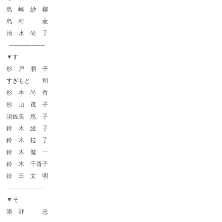
島 崎 紗 椰
島 村 薫
清 水 尚 子
────────
▼す
杉 戸 順 子
すぎもと 和
杉 本 尚 香
杉 山 茂 子
須佐美 惠 子
鈴 木 綾 子
鈴 木 桂 子
鈴 木 健 一
鈴 木 千香子
鈴 田 文 明
────────
▼そ
添 野 忠