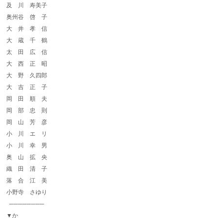
及 川 寿美子
奥州谷 啓 子
大 井 孝 信
大 蔵 千 鶴
太 田 広 信
大 西 正 昭
大 野 久四郎
大 吉 正 子
岡 田 順 夫
岡 部 忠 則
岡 山 芳 彦
小 川 エ リ
小 川 幸 男
奥 山 拡 央
織 田 清 子
落 合 江 美
小野寺 さゆり
────────
▼か