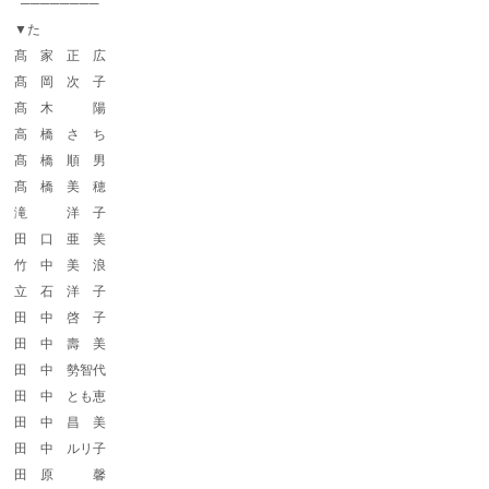
────────
▼た
髙 家 正 広
髙 岡 次 子
髙 木 陽
高 橋 さ ち
髙 橋 順 男
髙 橋 美 穂
滝 洋 子
田 口 亜 美
竹 中 美 浪
立 石 洋 子
田 中 啓 子
田 中 壽 美
田 中 勢智代
田 中 とも恵
田 中 昌 美
田 中 ルリ子
田 原 馨