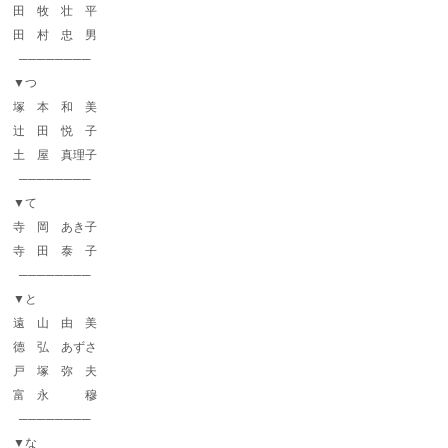
田 牧 壮 平
田 村 忠 男
────────
▼つ
塚 本 和 美
辻 田 悦 子
土 屋 真理子
────────
▼て
寺 岡 あき子
寺 田 泰 子
────────
▼と
遠 山 由 美
德 弘 あずさ
戸 塚 弥 夫
富 永 穆
────────
▼な